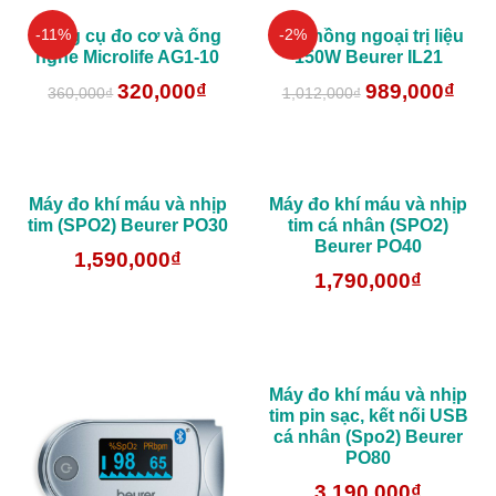
-11%
-2%
Dụng cụ đo cơ và ống
Đèn hồng ngoại trị liệu
nghe Microlife AG1-10
150W Beurer IL21
320,000
₫
989,000
₫
360,000
₫
1,012,000
₫
Máy đo khí máu và nhịp
Máy đo khí máu và nhịp
tim (SPO2) Beurer PO30
tim cá nhân (SPO2)
Beurer PO40
1,590,000
₫
1,790,000
₫
Máy đo khí máu và nhịp
tim pin sạc, kết nối USB
cá nhân (Spo2) Beurer
PO80
3,190,000
₫