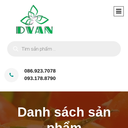
Tìm
kiếm
sản
phẩm
086.923.7078
093.178.8790
Danh sách sản
phẩm