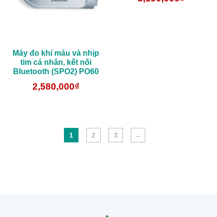
Máy đo khí máu và nhịp
tim cá nhân, kết nối
Bluetooth (SPO2) PO60
2,580,000
₫
1
2
3
→