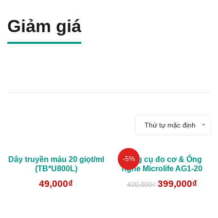
Giảm giá
Thứ tự mặc định
-5%
Dây truyền máu 20 giọt/ml
Dụng cụ đo cơ & Ống
(TB*U800L)
nghe Microlife AG1-20
49,000
₫
399,000
₫
420,000
₫