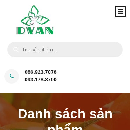
Tìm
kiếm
sản
phẩm
086.923.7078
093.178.8790
Danh sách sản
phẩm