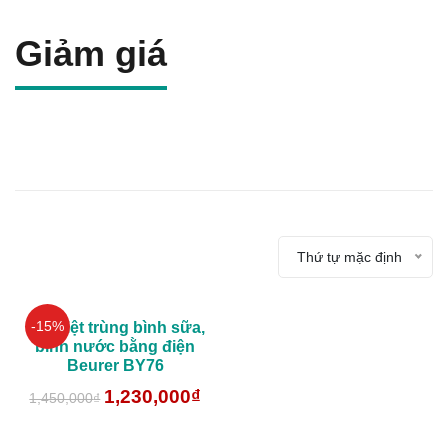
Giảm giá
Thứ tự mặc định
-15%
Máy tiệt trùng bình sữa,
bình nước bằng điện
Beurer BY76
1,230,000
₫
1,450,000
₫