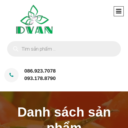
Tìm
kiếm
sản
phẩm
086.923.7078
093.178.8790
Danh sách sản
phẩm