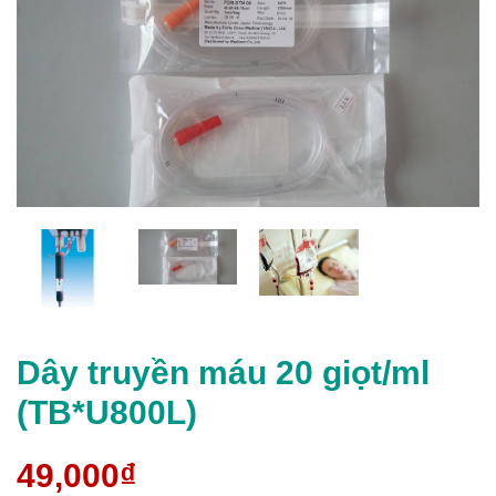
Dây truyền máu 20 giọt/ml
(TB*U800L)
49,000₫