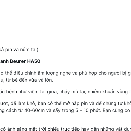
cả pin và núm tai)
thanh Beurer HA50
có thể điều chỉnh âm lượng nghe và phù hợp cho người bị 
u, từ bé đến vừa và lớn.
ác bệnh như viêm tai giữa, chảy mủ tai, nhiễm khuẩn vùng 
 bị ướt, để làm khô, bạn có thể mở nắp pin và để chúng tự 
oảng cách từ 40-60cm và sấy trong 5 – 10 phút. Bạn cũng c
i có ánh sáng mặt trời chiếu trực tiếp hay gần những vật dụ