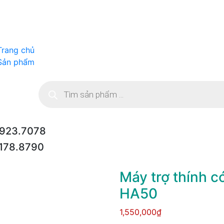
Trang chủ
Sản phẩm
Tìm
kiếm
sản
phẩm
923.7078
178.8790
Máy trợ thính c
HA50
1,550,000₫