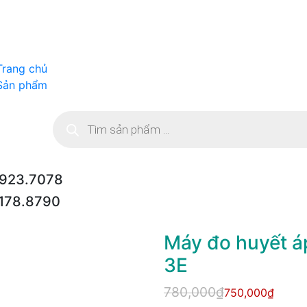
Trang chủ
Sản phẩm
Tìm
kiếm
sản
phẩm
923.7078
178.8790
Máy đo huyết áp
3E
780,000₫
750,000₫